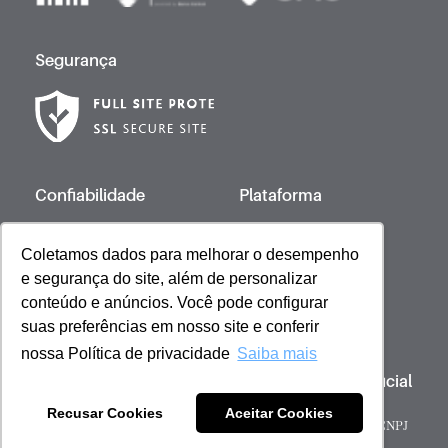
Segurança
Confiabilidade
Plataforma
Coletamos dados para melhorar o desempenho
e segurança do site, além de personalizar
Desenvolvido por
conteúdo e anúncios. Você pode configurar
suas preferências em nosso site e conferir
nossa Política de privacidade
Saiba mais
Copyright © 2023 Giovanna Baby | Licença Oficial
- Todos os direitos reservados
Recusar Cookies
Aceitar Cookies
Sob gestão de: Scienza Ecommerce Comercio de Cosméticos - CNPJ
51.053.600/0001-59 | Barueri, São Paulo