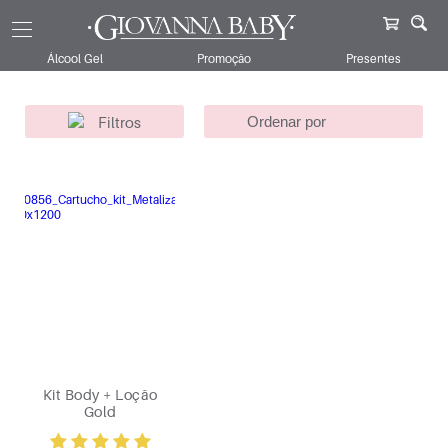
Giovanna Baby
Kits
Para Ela
Giovanna Baby
Gold
Álcool Gel
Promoção
Presentes
Filtros
Kit Body + Loção
Gold