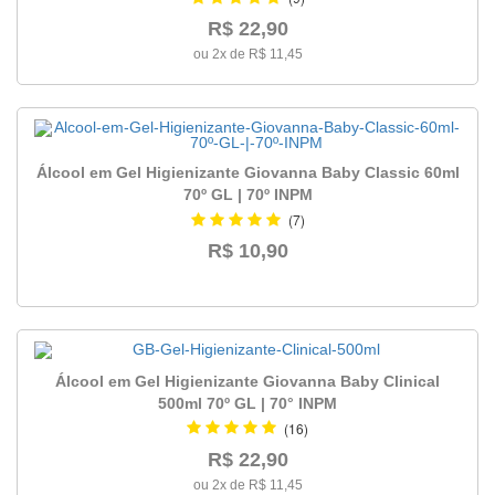
R$ 22,90
20,00
ou
ou 2x de R$ 11,45
mais
(2)
Álcool em Gel Higienizante Giovanna Baby Classic 60ml
70º GL | 70º INPM
(7)
R$ 10,90
Álcool em Gel Higienizante Giovanna Baby Clinical
500ml 70º GL | 70° INPM
(16)
R$ 22,90
ou 2x de R$ 11,45