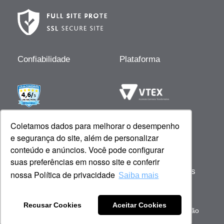
Confiabilidade
Plataforma
Desenvolvido por
Coletamos dados para melhorar o desempenho
e segurança do site, além de personalizar
conteúdo e anúncios. Você pode configurar
suas preferências em nosso site e conferir
Copyright © 2023 Giovanna Baby - Todos os
nossa Política de privacidade
Saiba mais
direitos reservados
Sob gestão de: Scienza Ecommerce Comercio de
Recusar Cookies
Aceitar Cookies
Cosméticos - CNPJ 51.053.600/0001-59 | Barueri, São
Paulo