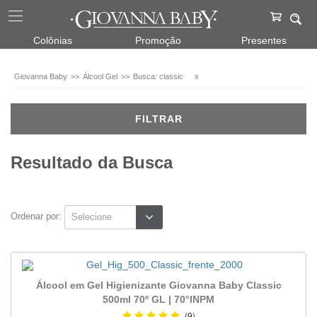
Álcool
Colônias
Promoção
Presentes
Gel
500ml
Giovanna Baby
Álcool Gel
Busca: classic
x
(2)
60ml
FILTRAR
(1)
Fragrâncias
Resultado da Busca
Classic
(2)
Ordenar por:
Faixa
de
preço
Álcool em Gel Higienizante Giovanna Baby Classic
até
19,99
500ml 70º GL | 70°INPM
(1)
(9)